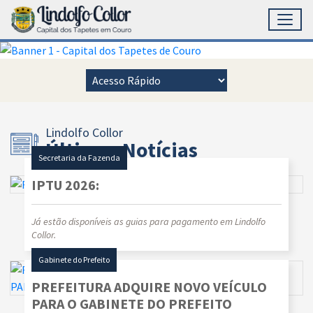
Toggl
Prefeitura Municipal de Lin
Ir para conteúdo principal
Conteúdo Principal
Lindolfo Collor
Últimas Notícias
Secretaria da Fazenda
IPTU 2026:
Já estão disponíveis as guias para pagamento em Lindolfo
Collor.
Gabinete do Prefeito
PREFEITURA ADQUIRE NOVO VEÍCULO
PARA O GABINETE DO PREFEITO