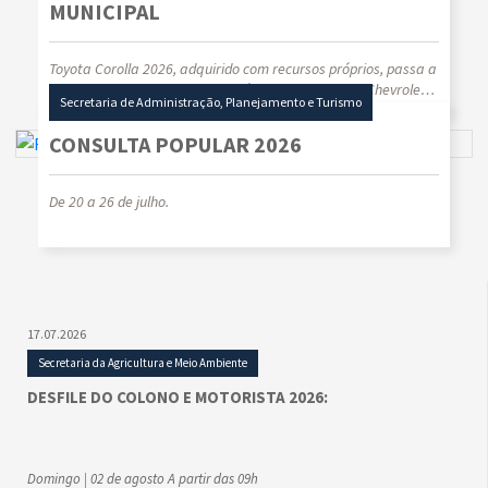
MUNICIPAL
Toyota Corolla 2026, adquirido com recursos próprios, passa a
integrar a frota oficial do Município, substituindo a Chevrolet
Secretaria de Administração, Planejamento e Turismo
Spin 2017 utilizada pelo Gabinete do Prefeito Municipal.
CONSULTA POPULAR 2026
De 20 a 26 de julho.
17.07.2026
Secretaria da Agricultura e Meio Ambiente
DESFILE DO COLONO E MOTORISTA 2026:
Domingo | 02 de agosto A partir das 09h