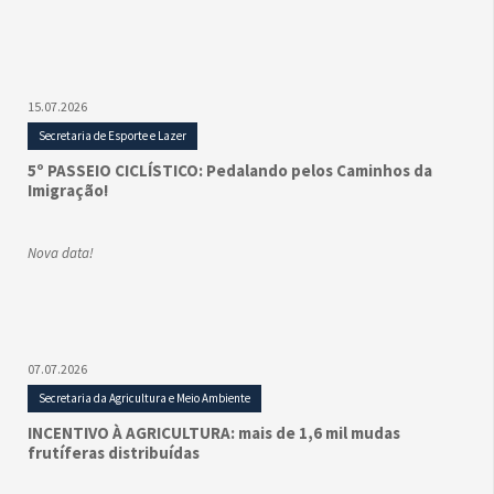
15.07.2026
Secretaria de Esporte e Lazer
5º PASSEIO CICLÍSTICO: Pedalando pelos Caminhos da
Imigração!
Nova data!
07.07.2026
Secretaria da Agricultura e Meio Ambiente
INCENTIVO À AGRICULTURA: mais de 1,6 mil mudas
frutíferas distribuídas