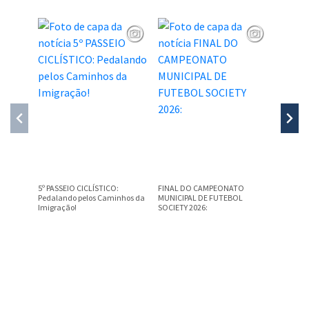
5º PASSEIO CICLÍSTICO:
FINAL DO CAMPEONATO
5º PASSE
Pedalando pelos Caminhos da
MUNICIPAL DE FUTEBOL
Pedalan
Imigração!
SOCIETY 2026:
Imigraçã
Conteúdo Rodapé