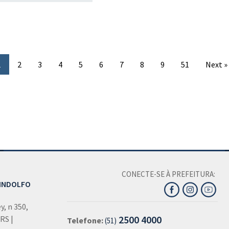
1
2
3
4
5
6
7
8
9
51
Next »
CONECTE-SE À PREFEITURA:
LINDOLFO
, n 350,
2500 4000
 RS |
Telefone:
(51)