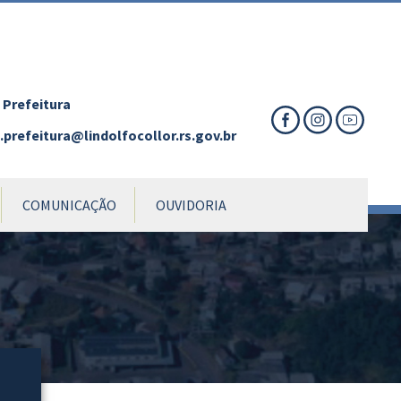
nte
te
al
 Prefeitura
prefeitura@lindolfocollor.rs.gov.br
COMUNICAÇÃO
OUVIDORIA