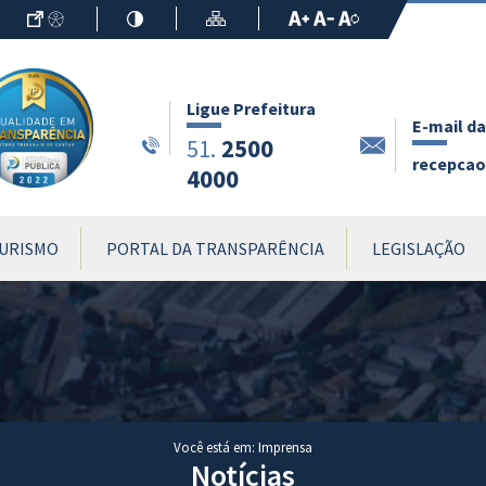
Ir para o Conteúdo
Acessibilidade
Alto Contraste
Mapa do Site
Aumentar Fo
Diminuir Fon
Fonte Origin
Ligue Prefeitura
E-mail da
2500
51.
recepcao.
4000
URISMO
PORTAL DA TRANSPARÊNCIA
LEGISLAÇÃO
Você está em: Imprensa
Notícias