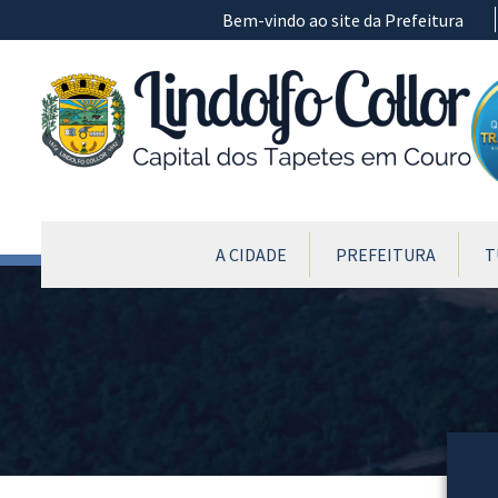
Ir para conteúdo principal
Bem-vindo ao site da Prefeitura
CONTEÚDO DO MENU
A CIDADE
PREFEITURA
T
Conteúdo Principal