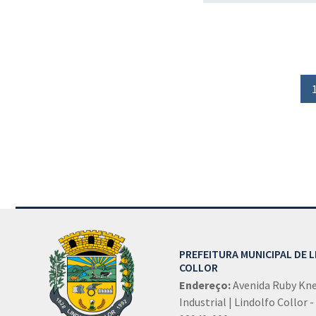
Conteúdo Rodapé
PREFEITURA MUNICIPAL DE 
COLLOR
Endereço:
Avenida Ruby Kney
Industrial | Lindolfo Collor -