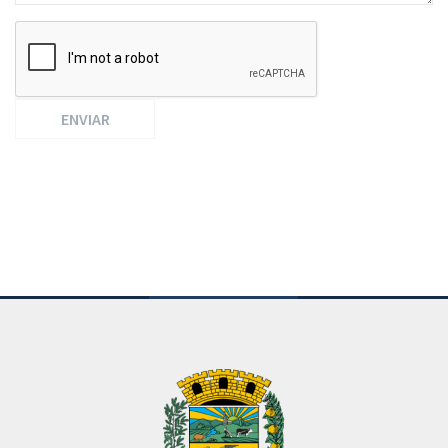
ENVIAR
Conteúdo Rodapé