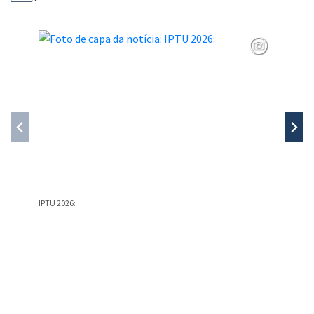
IPTU 2026:
PREFEIT
PREFEIT
Conteúdo Rodapé