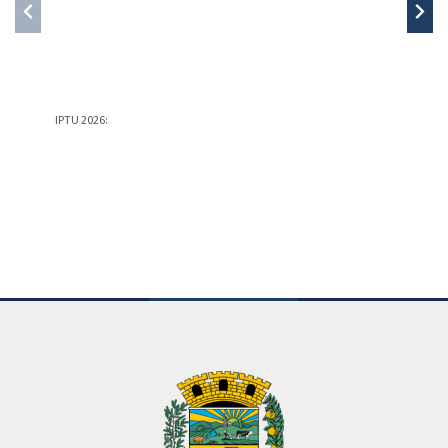
IPTU 2026:
PREFEIT
PREFEIT
Conteúdo Rodapé