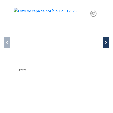
IPTU 2026:
PREFEIT
PREFEIT
Conteúdo Rodapé