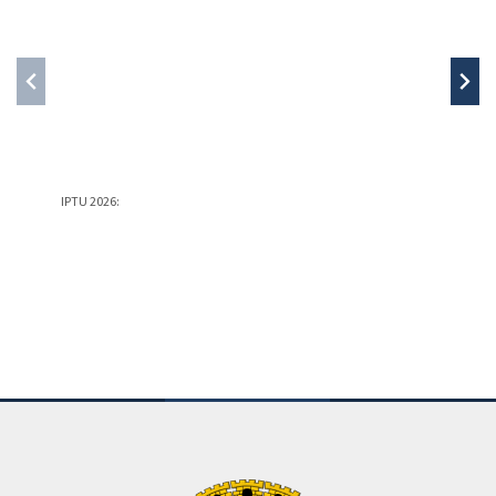
IPTU 2026:
PREFEIT
PREFEIT
Conteúdo Rodapé