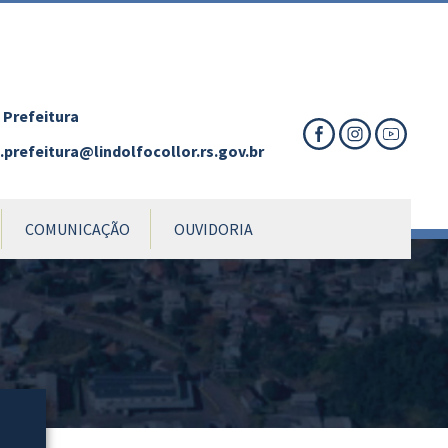
nte
te
al
 Prefeitura
prefeitura@lindolfocollor.rs.gov.br
COMUNICAÇÃO
OUVIDORIA