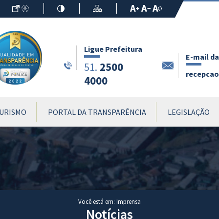
Ir para o Conteúdo
Acessibilidade
Alto Contraste
Mapa do Site
Aumentar Fo
Diminuir Fon
Fonte Origin
Ligue Prefeitura
E-mail da
2500
51.
recepcao.
4000
URISMO
PORTAL DA TRANSPARÊNCIA
LEGISLAÇÃO
Você está em: Imprensa
Notícias