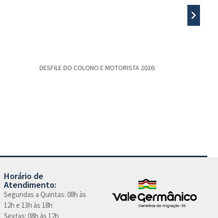
DESFILE DO COLONO E MOTORISTA 2026:
5º PASSEIO
Caminhos d
Horário de
Atendimento:
Segundas a Quintas: 08h às
12h e 13h às 18h
Sextas: 08h às 12h