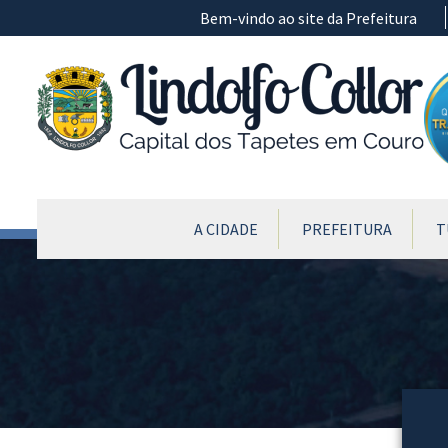
Ir para conteúdo principal
Bem-vindo ao site da Prefeitura
CONTEÚDO DO MENU
A CIDADE
PREFEITURA
T
Conteúdo Principal