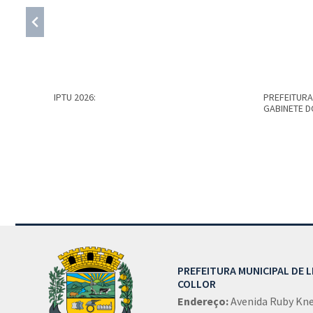
IPTU 2026:
PREFEITURA
GABINETE D
Conteúdo Rodapé
PREFEITURA MUNICIPAL DE 
COLLOR
Endereço:
Avenida Ruby Kney