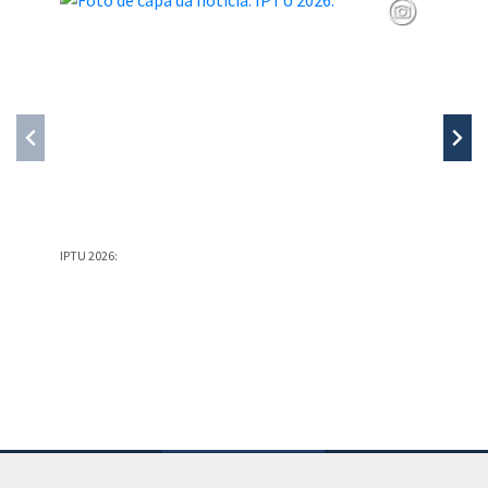
IPTU 2026:
PREFEIT
PREFEIT
Conteúdo Rodapé