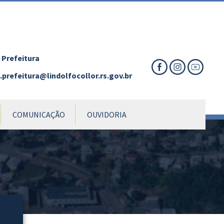
nte
te
al
 Prefeitura
prefeitura@lindolfocollor.rs.gov.br
COMUNICAÇÃO
OUVIDORIA