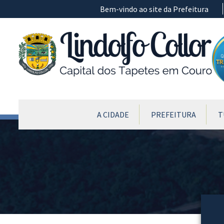
Ir para conteúdo principal
Bem-vindo ao site da Prefeitura
CONTEÚDO DO MENU
A CIDADE
PREFEITURA
T
Conteúdo Principal