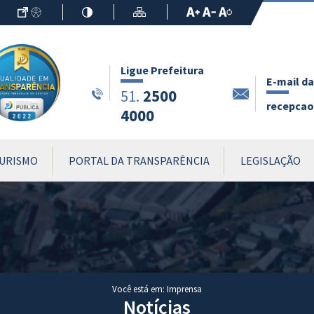
Ir para o Conteúdo
Acessibilidade
Alto Contraste
Mapa do Site
Aumentar Fo
Diminuir Fon
Fonte Origin
Ligue Prefeitura
E-mail da
2500
51.
recepcao.
4000
URISMO
PORTAL DA TRANSPARÊNCIA
LEGISLAÇÃO
Você está em: Imprensa
Notícias