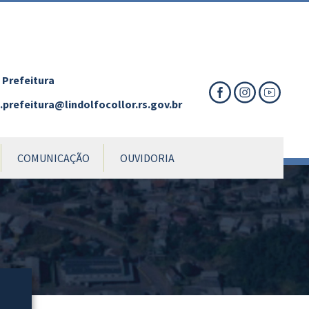
nte
te
al
 Prefeitura
prefeitura@lindolfocollor.rs.gov.br
COMUNICAÇÃO
OUVIDORIA