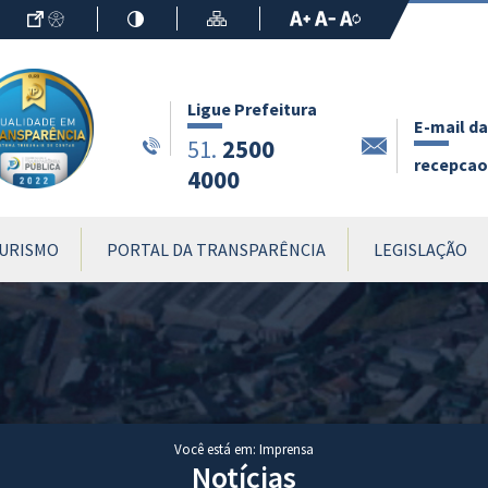
Ir para o Conteúdo
Acessibilidade
Alto Contraste
Mapa do Site
Aumentar Fo
Diminuir Fon
Fonte Origin
Ligue Prefeitura
E-mail da
2500
51.
recepcao.
4000
URISMO
PORTAL DA TRANSPARÊNCIA
LEGISLAÇÃO
Você está em: Imprensa
Notícias