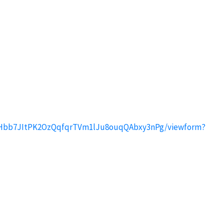
-xBHbb7JItPK2OzQqfqrTVm1lJu8ouqQAbxy3nPg/viewform?