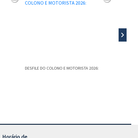
DESFILE DO COLONO E MOTORISTA 2026:
5º PASSEIO
Caminhos d
Horário de