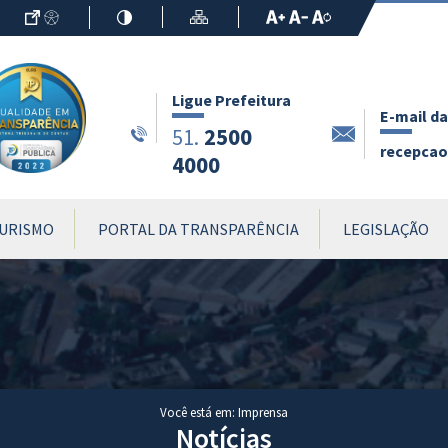
Ir para o Conteúdo
Acessibilidade
Alto Contraste
Mapa do Site
Aumentar Fo
Diminuir Fon
Fonte Origin
Ligue Prefeitura
E-mail da
2500
51.
recepcao.
4000
URISMO
PORTAL DA TRANSPARÊNCIA
LEGISLAÇÃO
Você está em: Imprensa
Notícias