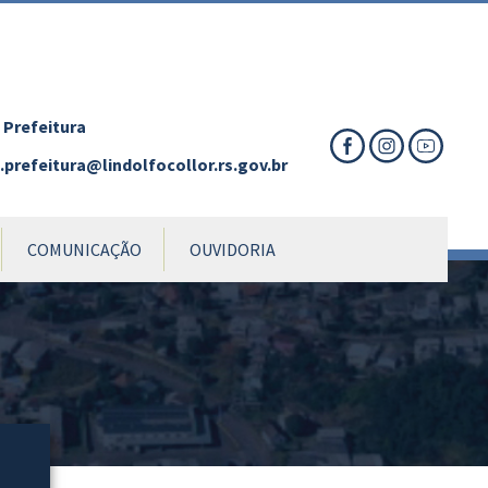
nte
te
al
 Prefeitura
prefeitura@lindolfocollor.rs.gov.br
COMUNICAÇÃO
OUVIDORIA