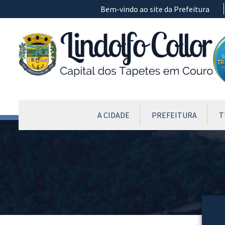
Ir para conteúdo principal
Bem-vindo ao site da Prefeitura
CONTEÚDO DO MENU
A CIDADE
PREFEITURA
T
Conteúdo Principal