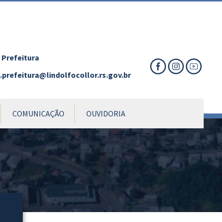
nte
te
al
 Prefeitura
prefeitura@lindolfocollor.rs.gov.br
COMUNICAÇÃO
OUVIDORIA