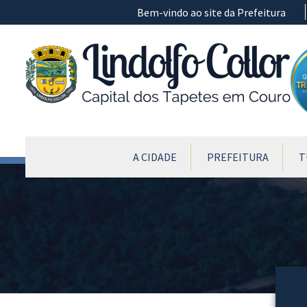
Ir para conteúdo principal
Bem-vindo ao site da Prefeitura
CONTEÚDO DO MENU
A CIDADE
PREFEITURA
T
Conteúdo Principal