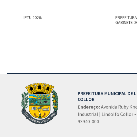
IPTU 2026:
PREFEITURA
GABINETE D
Conteúdo Rodapé
PREFEITURA MUNICIPAL DE 
COLLOR
Endereço:
Avenida Ruby Kney
Industrial | Lindolfo Collor -
93940-000