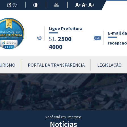
Ir para o Conteúdo
Acessibilidade
Alto Contraste
Mapa do Site
Aumentar Fo
Diminuir Fon
Fonte Origin
Ligue Prefeitura
E-mail da
2500
51.
recepcao.
4000
URISMO
PORTAL DA TRANSPARÊNCIA
LEGISLAÇÃO
Você está em: Imprensa
Notícias